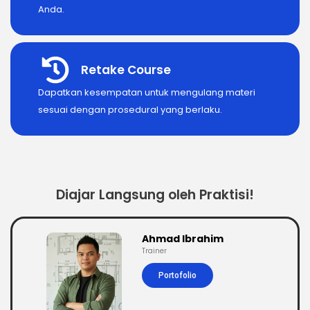
Anda.
Retake Course
Dapatkan kesempatan untuk mengulang materi
sesuai dengan prosedural yang berlaku.
Diajar Langsung oleh Praktisi!
Ahmad Ibrahim
Trainer
Portofolio