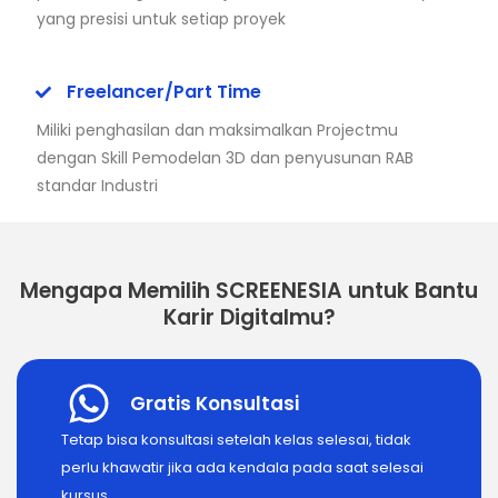
yang presisi untuk setiap proyek
Freelancer/Part Time
Miliki penghasilan dan maksimalkan Projectmu
dengan Skill Pemodelan 3D dan penyusunan RAB
standar Industri
Mengapa Memilih SCREENESIA untuk Bantu
Karir Digitalmu?
Gratis Konsultasi
Tetap bisa konsultasi setelah kelas selesai, tidak
perlu khawatir jika ada kendala pada saat selesai
kursus.