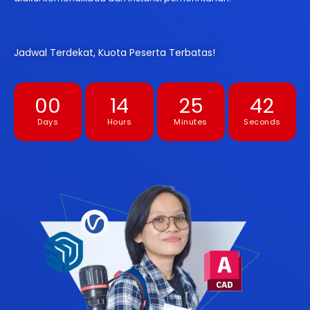
Jadwal Terdekat, Kuota Peserta Terbatas!
00
14
25
41
Days
Hours
Minutes
Seconds