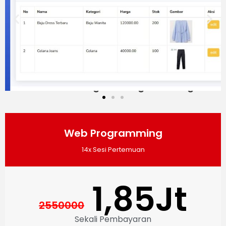
Miliki Skill Programming Sekarang!
Web Programming
14x Sesi Pertemuan
1,85Jt
2550000
Sekali Pembayaran