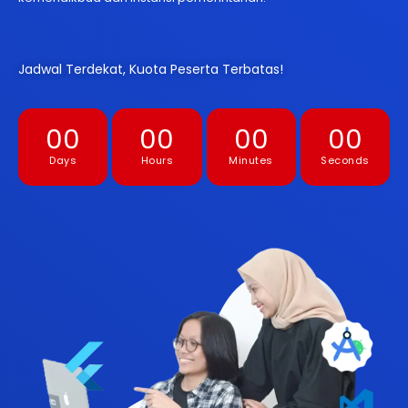
Jadwal Terdekat, Kuota Peserta Terbatas!
00
00
00
00
Days
Hours
Minutes
Seconds